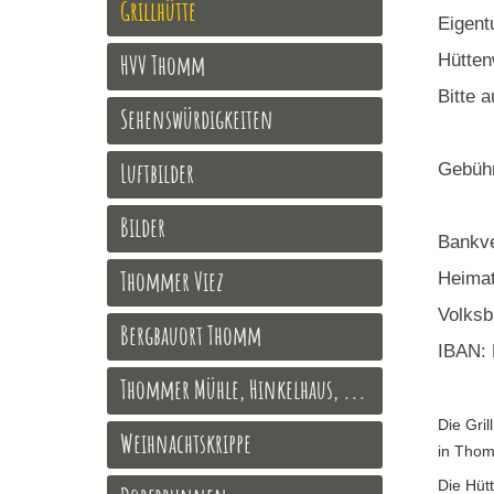
Grillhütte
Eigent
HVV Thomm
Hütten
Bitte 
Sehenswürdigkeiten
Luftbilder
Gebühr
Bilder
Bankve
Thommer Viez
Heimat
Volksb
Bergbauort Thomm
IBAN: 
Thommer Mühle, Hinkelhaus, ...
Die Gri
Weihnachtskrippe
in Thom
Die Hüt