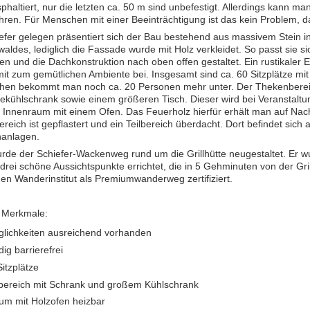
phaltiert, nur die letzten ca. 50 m sind unbefestigt. Allerdings kann 
hren. Für Menschen mit einer Beeinträchtigung ist das kein Problem, da 
iefer gelegen präsentiert sich der Bau bestehend aus massivem Stein 
aldes, lediglich die Fassade wurde mit Holz verkleidet. So passt sie 
hen und die Dachkonstruktion nach oben offen gestaltet. Ein rustikale
mit zum gemütlichen Ambiente bei. Insgesamt sind ca. 60 Sitzplätze m
chen bekommt man noch ca. 20 Personen mehr unter. Der Thekenberei
ekühlschrank sowie einem größeren Tisch. Dieser wird bei Veranstaltung
r Innenraum mit einem Ofen. Das Feuerholz hierfür erhält man auf Na
eich ist gepflastert und ein Teilbereich überdacht. Dort befindet sich a
nanlagen.
rde der Schiefer-Wackenweg rund um die Grillhütte neugestaltet. Er w
drei schöne Aussichtspunkte errichtet, die in 5 Gehminuten von der Gr
en Wanderinstitut als Premiumwanderweg zertifiziert.
 Merkmale:
lichkeiten ausreichend vorhanden
dig barrierefrei
itzplätze
ereich mit Schrank und großem Kühlschrank
um mit Holzofen heizbar