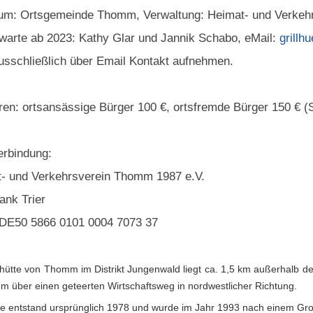
um: Ortsgemeinde Thomm, Verwaltung: Heimat- und Verkeh
warte ab 2023: Kathy Glar und Jannik Schabo, eMail:
grill
ausschließlich über Email Kontakt aufnehmen.
en: ortsansässige Bürger 100 €, ortsfremde Bürger 150 € (
rbindung:
- und Verkehrsverein Thomm 1987 e.V.
ank Trier
DE50 ‪5866 0101 0004 7073‬ 37
llhütte von Thomm im Distrikt Jungenwald liegt ca. 1,5 km außerhalb 
m über einen geteerten Wirtschaftsweg in nordwest
licher Richtung.
te entstand ursprünglich 1978 und wurde im Jahr 1993 nach einem Großfe