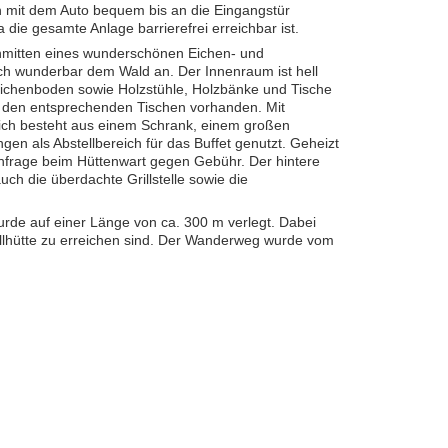
man mit dem Auto bequem bis an die Eingangstür
die gesamte Anlage barrierefrei erreichbar ist.
inmitten eines wunderschönen Eichen- und
sich wunderbar dem Wald an. Der Innenraum ist hell
r Eichenboden sowie Holzstühle, Holzbänke und Tische
it den entsprechenden Tischen vorhanden. Mit
ch besteht aus einem Schrank, einem großen
en als Abstellbereich für das Buffet genutzt. Geheizt
chfrage beim Hüttenwart gegen Gebühr. Der hintere
uch die überdachte Grillstelle sowie die
urde auf einer Länge von ca. 300 m verlegt. Dabei
illhütte zu erreichen sind. Der Wanderweg wurde vom