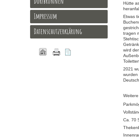
Dorfbrunnen
Hütte as
heranfa
Impressum
Etwas t
Buchenw
gestric
Datenschutzerklärung
tragen 
Stehtis
Getränk
wird de
Außenber
Toilette
2021 wu
wurden 
Deutsch
Weitere
Parkmög
Vollstän
Ca. 70 S
Thekenb
Innenra