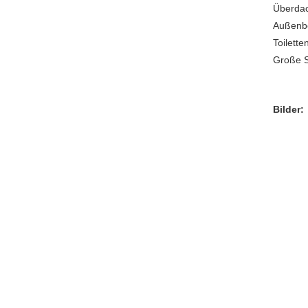
Überdac
Außenbe
Toilett
Große S
Bilder: