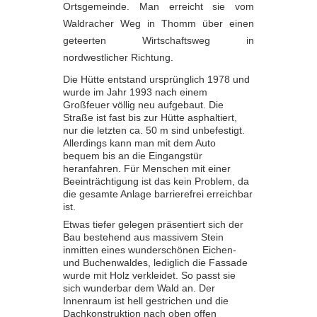
Ortsgemeinde. Man erreicht sie vom
Waldracher Weg in Thomm über einen
geteerten Wirtschaftsweg in
nordwest
licher Richtung.
Die Hütte entstand ursprünglich 1978 und
wurde im Jahr 1993 nach einem
Großfeuer völlig neu aufgebaut. Die
Straße ist fast bis zur Hütte asphaltiert,
nur die letzten ca. 50 m sind unbefestigt.
Allerdings kann man mit dem Auto
bequem bis an die Eingangstür
heranfahren. Für Menschen mit einer
Beeinträchtigung ist das kein Problem, da
die gesamte Anlage barrierefrei erreichbar
ist.
Etwas tiefer gelegen präsentiert sich der
Bau bestehend aus massivem Stein
inmitten eines wunderschönen Eichen-
und Buchenwaldes, lediglich die Fassade
wurde mit Holz verkleidet. So passt sie
sich wunderbar dem Wald an. Der
Innenraum ist hell gestrichen und die
Dachkonstruktion nach oben offen