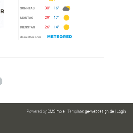
Powered by
CMSimple
| Template:
ge-webdesign.de
|
Login