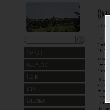
Ort
Sie sind
Die Orts
Saarburg
Startseite
Alle Ang
Angaben 
Allgemeines
Ortsbürg
Sprechst
Politik
Haftung 
Als Dien
Links
bis 10 T
Umstände
Bürgerhaus
Informat
einer ko