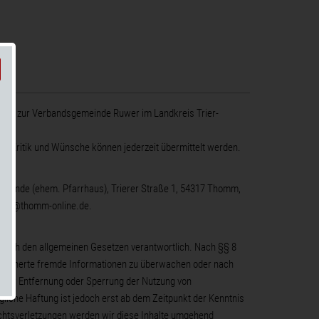
ehört zur Verbandsgemeinde Ruwer im Landkreis Trier-
, Kritik und Wünsche können jederzeit übermittelt werden.
emeinde (ehem. Pfarrhaus), Trierer Straße 1, 54317 Thomm,
ster@thomm-online.de.
n nach den allgemeinen Gesetzen verantwortlich. Nach §§ 8
gespeicherte fremde Informationen zu überwachen oder nach
n zur Entfernung oder Sperrung der Nutzung von
liche Haftung ist jedoch erst ab dem Zeitpunkt der Kenntnis
chtsverletzungen werden wir diese Inhalte umgehend