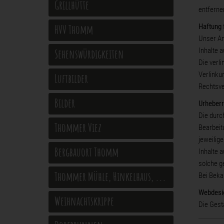
Grillhütte
entferne
HVV Thomm
Haftung 
Unser An
Inhalte a
Sehenswürdigkeiten
Die verl
Verlinku
Luftbilder
Rechtsve
Bilder
Urheberr
Die durc
Thommer Viez
Bearbeit
jeweilig
Bergbauort Thomm
Inhalte 
solche g
Thommer Mühle, Hinkelhaus, ...
Bei Beka
Webdesi
Weihnachtskrippe
Die Gest