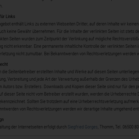
n.
für Links
gebot enthält Links zu externen Webseiten Dritter, auf deren Inhalte wir keine
uch keine Gewähr übernehmen. Für die Inhalte der verlinkten Seiten ist stets de
inkten Seiten wurden zum Zeitpunkt der Verlinkung auf mögliche Rechtsverstöß
ng nicht erkennbar. Eine permanente inhaltliche Kontrolle der verlinkten Seiten
rletzung nicht zumutbar. Bei Bekanntwerden von Rechtsverletzungen werden w
echt
h die Seitenbetreiber erstellten Inhalte und Werke auf diesen Seiten unterliege
ung, Verbreitung und jede Art der Verwertung außerhalb der Grenzen des Urhe
en Autors bzw. Erstellers. Downloads und Kopien dieser Seite sind nur für den p
auf dieser Seite nicht vom Betreiber erstellt wurden, werden die Urheberrechte 
ekennzeichnet. Sollten Sie trotzdem auf eine Urheberrechtsverletzung aufmer
nntwerden von Rechtsverletzungen werden wir derartige Inhalte umgehend ent
gn
altung der Internetseiten erfolgt durch
Siegfried Gorges
, Thomm, Tel. 06500 80