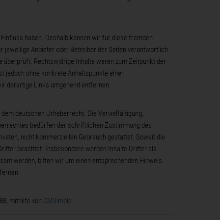
n Einfluss haben. Deshalb können wir für diese fremden
r jeweilige Anbieter oder Betreiber der Seiten verantwortlich.
e überprüft. Rechtswidrige Inhalte waren zum Zeitpunkt der
 ist jedoch ohne konkrete Anhaltspunkte einer
ir derartige Links umgehend entfernen.
n dem deutschen Urheberrecht. Die Vervielfältigung,
berrechtes bedürfen der schriftlichen Zustimmung des
rivaten, nicht kommerziellen Gebrauch gestattet. Soweit die
Dritter beachtet. Insbesondere werden Inhalte Dritter als
ksam werden, bitten wir um einen entsprechenden Hinweis.
fernen.
88, mithilfe von
CMSimple
.