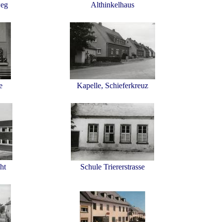
weg
Althinkelhaus
he
Kapelle, Schieferkreuz
ht
Schule Triererstrasse