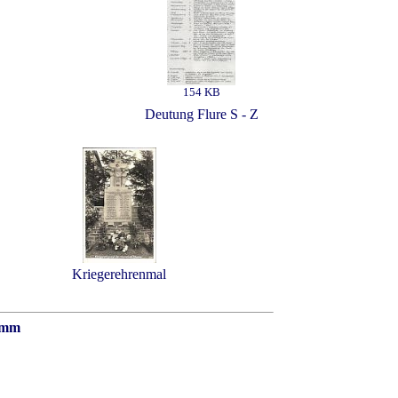
154 KB
S
Deutung Flure S - Z
Kriegerehrenmal
homm